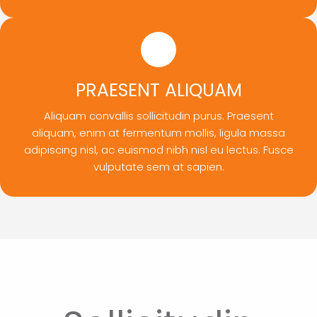
PRAESENT ALIQUAM
Aliquam convallis sollicitudin purus. Praesent
aliquam, enim at fermentum mollis, ligula massa
adipiscing nisl, ac euismod nibh nisl eu lectus. Fusce
vulputate sem at sapien.